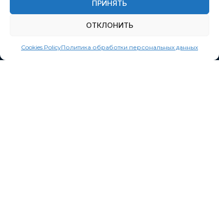
ПРИНЯТЬ
info@135.by
ОТКЛОНИТЬ
Cookies Policy
Политика обработки персональных данных
Наши сервисы
Подключиться
Кабинет перевозчика
Приложение Водитель 135
Оставьте контактный телефон
Как вас зовут?
*