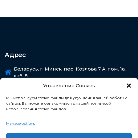
Адрес
Беларусь, г. Минск, пер. Козлова 7 А, пом. 1а,
каб. 8
Управление Cookies
Мы используем cookie-файлы для улучшения вашей работы с
сайтом. Вы можете ознакомиться с нашей политикой
Свяжитесь с нами
использования cookie-файлов.
Manage options
+375 29 33 33 135
+375 33 33 33 135