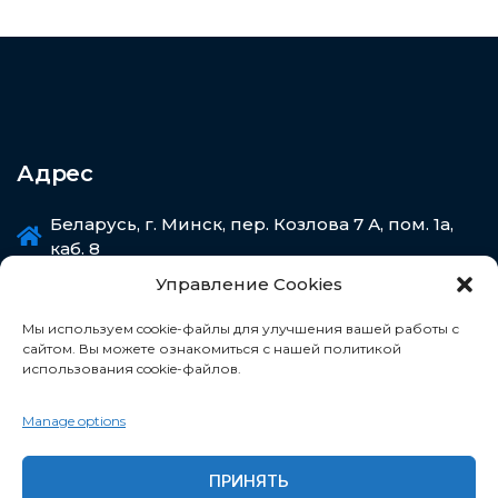
Адрес
Беларусь, г. Минск, пер. Козлова 7 А, пом. 1а,
каб. 8
Управление Cookies
Мы используем cookie-файлы для улучшения вашей работы с
сайтом. Вы можете ознакомиться с нашей политикой
Свяжитесь с нами
использования cookie-файлов.
Manage options
+375 29 33 33 135
+375 33 33 33 135
ПРИНЯТЬ