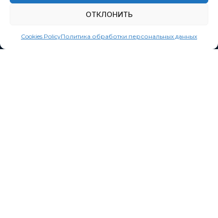
info@135.by
ОТКЛОНИТЬ
Cookies Policy
Политика обработки персональных данных
Наши сервисы
Подключиться
Кабинет перевозчика
Приложение Водитель 135
Оставьте контактный телефон
Как вас зовут?
*
Контактный номер телефона
*